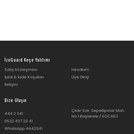
İzoGuard Keçe Yalıtımı
Satış Sözleşmesi
Hesabım
İptal & İade Koşulları
Üye Girişi
İletişim
Bize Ulaşın
Çıldır Sok. Sepetlipınar Mah.
444 2 341
No:1 Başiskele / KOCAELİ
0532 437 23 41
WhatsApp 4442341