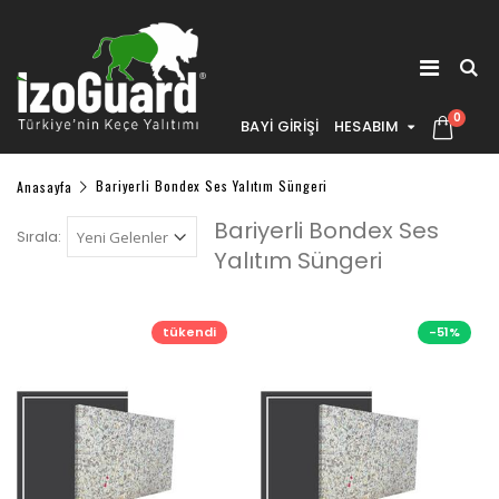
0
BAYİ GİRİŞİ
HESABIM
Anasayfa
Bariyerli Bondex Ses Yalıtım Süngeri
Bariyerli Bondex Ses
Sırala:
Yalıtım Süngeri
tükendi
-51%