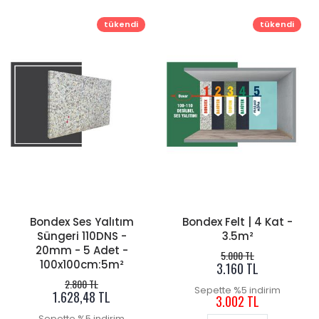
tükendi
tükendi
Bondex Ses Yalıtım
Bondex Felt | 4 Kat -
Süngeri 110DNS -
3.5m²
20mm - 5 Adet -
5.000 TL
100x100cm:5m²
3.160 TL
2.800 TL
Sepette %5 indirim
1.628,48 TL
3.002 TL
Sepette %5 indirim