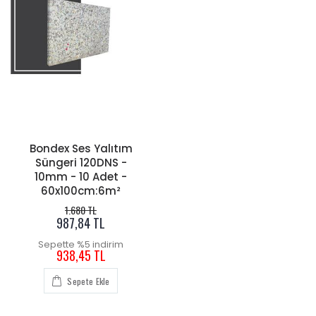
Bondex Ses Yalıtım
Süngeri 120DNS -
10mm - 10 Adet -
60x100cm:6m²
1.680 TL
987,84 TL
Sepette %5 indirim
938,45 TL
Sepete Ekle