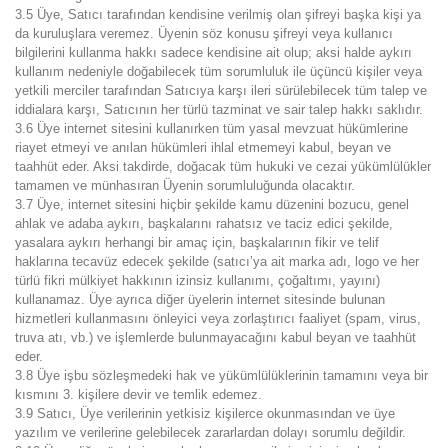
3.5 Üye, Satıcı tarafından kendisine verilmiş olan şifreyi başka kişi ya
da kuruluşlara veremez. Üyenin söz konusu şifreyi veya kullanıcı
bilgilerini kullanma hakkı sadece kendisine ait olup; aksi halde aykırı
kullanım nedeniyle doğabilecek tüm sorumluluk ile üçüncü kişiler veya
yetkili merciler tarafından Satıcıya karşı ileri sürülebilecek tüm talep ve
iddialara karşı, Satıcının her türlü tazminat ve sair talep hakkı saklıdır.
3.6 Üye internet sitesini kullanırken tüm yasal mevzuat hükümlerine
riayet etmeyi ve anılan hükümleri ihlal etmemeyi kabul, beyan ve
taahhüt eder. Aksi takdirde, doğacak tüm hukuki ve cezai yükümlülükler
tamamen ve münhasıran Üyenin sorumluluğunda olacaktır.
3.7 Üye, internet sitesini hiçbir şekilde kamu düzenini bozucu, genel
ahlak ve adaba aykırı, başkalarını rahatsız ve taciz edici şekilde,
yasalara aykırı herhangi bir amaç için, başkalarının fikir ve telif
haklarına tecavüz edecek şekilde (satıcı’ya ait marka adı, logo ve her
türlü fikri mülkiyet hakkının izinsiz kullanımı, çoğaltımı, yayını)
kullanamaz. Üye ayrıca diğer üyelerin internet sitesinde bulunan
hizmetleri kullanmasını önleyici veya zorlaştırıcı faaliyet (spam, virus,
truva atı, vb.) ve işlemlerde bulunmayacağını kabul beyan ve taahhüt
eder.
3.8 Üye işbu sözleşmedeki hak ve yükümlülüklerinin tamamını veya bir
kısmını 3. kişilere devir ve temlik edemez.
3.9 Satıcı, Üye verilerinin yetkisiz kişilerce okunmasından ve üye
yazılım ve verilerine gelebilecek zararlardan dolayı sorumlu değildir.