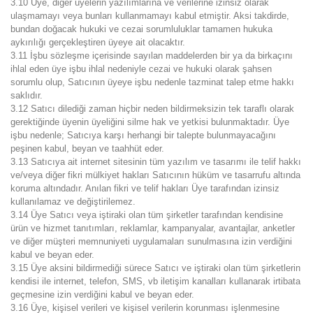
3.10 Üye, diğer üyelerin yazılımlarına ve verilerine izinsiz olarak
ulaşmamayı veya bunları kullanmamayı kabul etmiştir. Aksi takdirde,
bundan doğacak hukuki ve cezai sorumluluklar tamamen hukuka
aykırılığı gerçekleştiren üyeye ait olacaktır.
3.11 İşbu sözleşme içerisinde sayılan maddelerden bir ya da birkaçını
ihlal eden üye işbu ihlal nedeniyle cezai ve hukuki olarak şahsen
sorumlu olup, Satıcının üyeye işbu nedenle tazminat talep etme hakkı
saklıdır.
3.12 Satıcı dilediği zaman hiçbir neden bildirmeksizin tek taraflı olarak
gerektiğinde üyenin üyeliğini silme hak ve yetkisi bulunmaktadır. Üye
işbu nedenle; Satıcıya karşı herhangi bir talepte bulunmayacağını
peşinen kabul, beyan ve taahhüt eder.
3.13 Satıcıya ait internet sitesinin tüm yazılım ve tasarımı ile telif hakkı
ve/veya diğer fikri mülkiyet hakları Satıcının hüküm ve tasarrufu altında
koruma altındadır. Anılan fikri ve telif hakları Üye tarafından izinsiz
kullanılamaz ve değiştirilemez.
3.14 Üye Satıcı veya iştiraki olan tüm şirketler tarafından kendisine
ürün ve hizmet tanıtımları, reklamlar, kampanyalar, avantajlar, anketler
ve diğer müşteri memnuniyeti uygulamaları sunulmasına izin verdiğini
kabul ve beyan eder.
3.15 Üye aksini bildirmediği sürece Satıcı ve iştiraki olan tüm şirketlerin
kendisi ile internet, telefon, SMS, vb iletişim kanalları kullanarak irtibata
geçmesine izin verdiğini kabul ve beyan eder.
3.16 Üye, kişisel verileri ve kişisel verilerin korunması işlenmesine