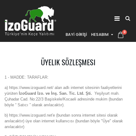
0
BAYİ GİRİŞİ
HESABIM
ÜYELIK SÖZLEŞMESI
1 - MADDE: TARAFLAR:
a) https://www.izoguard.net/ alan adlı internet sitesinin faaliyetlerini
yürüten
İzoGuard İzo. ve İnş. San. Tic. Ltd. Şti.
Yeşilyurt mah.
Çuhadar Cad. No:22/3 Başiskele/Kocaeli adresinde mukim (bundan
böyle “ Satıcı ” olarak anılacaktır).
b) https://www.izoguard.net'e (bundan sonra internet sitesi olarak
anılacaktır) üye olan internet kullanıcısı (bundan böyle "Üye" olarak
anılacaktır)