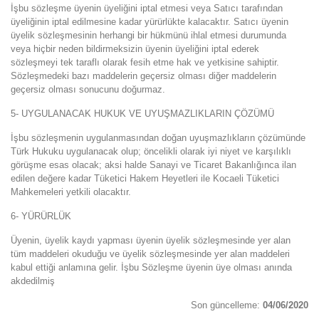
İşbu sözleşme üyenin üyeliğini iptal etmesi veya Satıcı tarafından
üyeliğinin iptal edilmesine kadar yürürlükte kalacaktır. Satıcı üyenin
üyelik sözleşmesinin herhangi bir hükmünü ihlal etmesi durumunda
veya hiçbir neden bildirmeksizin üyenin üyeliğini iptal ederek
sözleşmeyi tek taraflı olarak fesih etme hak ve yetkisine sahiptir.
Sözleşmedeki bazı maddelerin geçersiz olması diğer maddelerin
geçersiz olması sonucunu doğurmaz.
5- UYGULANACAK HUKUK VE UYUŞMAZLIKLARIN ÇÖZÜMÜ
İşbu sözleşmenin uygulanmasından doğan uyuşmazlıkların çözümünde
Türk Hukuku uygulanacak olup; öncelikli olarak iyi niyet ve karşılıklı
görüşme esas olacak; aksi halde Sanayi ve Ticaret Bakanlığınca ilan
edilen değere kadar Tüketici Hakem Heyetleri ile Kocaeli Tüketici
Mahkemeleri yetkili olacaktır.
6- YÜRÜRLÜK
Üyenin, üyelik kaydı yapması üyenin üyelik sözleşmesinde yer alan
tüm maddeleri okuduğu ve üyelik sözleşmesinde yer alan maddeleri
kabul ettiği anlamına gelir. İşbu Sözleşme üyenin üye olması anında
akdedilmiş
Son güncelleme:
04/06/2020