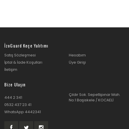
İzoGuard Keçe Yalıtımı
Satış Sözleşmesi
Hesabım
İptal & İade Koşulları
Üye Girişi
İletişim
Bize Ulaşın
Çıldır Sok. Sepetlipınar Mah.
444 2 341
No:1 Başiskele / KOCAELİ
0532 437 23 41
WhatsApp 4442341