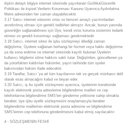
ilişkin detaylı bilgiye internet sitesinde yayınlanan Gizlilik&Güvenlik
Politikası ile kişisel Verilerin Korunması Kanunu Uyarınca Aydınlatma
Metni adresinden her zaman ulaşabilecektir.
3.17 Satıcı internet sitesinin virüs ve benzeri amaçlı yazılımlardan
arındırılmış olması için gerekli tedbirleri almıştır. Ancak; bunun yanında
güvenliğin sağlanabilmesi için Üye, kendi virüs koruma sistemini tedarik
etmesi ve gerekli korunmayı sağlaması gerekmektedir
3.18 Satıcı, internet sitesi ile işbu sözleşmeyi dilediği zaman
değiştirme, Üyelere sağlanan herhangi bir hizmet veya hakkı değiştirme
ya da sona erdirme ve internet sitesinde kayıtlı bulunan Üyelerin
kullanıcı bilgilerini silme hakkını saklı tutar. Değiştirilen, güncellenen ya
da yürürlükten kaldırılan hükümler, yayın tarihinde tüm üyeler
bakımından hüküm ifade edecektir.
3.19 Taraflar, Satıcı ’ya ait tüm kayıtlarının tek ve gerçek münhasır delil
olarak esas alınacağını kabul ve beyan eder.
3.20 Satıcı, iş bu üyelik sözleşmesi uyarınca, üyelerinin kendisinde
kayıtlı elektronik posta adreslerine bilgilendirme mailleri ve cep
telefonlarına bilgilendirme SMS’leri gönderme yetkisine sahip olmakla
beraber, üye işbu üyelik sözleşmesini onaylamasıyla beraber
bilgilendirme maillerinin elektronik posta adresine ve bilgilendirme
SMS’lerinin cep telefonuna gönderilmesini kabul etmiş sayılacaktır.
4 - SÖZLEŞMENİN FESHİ