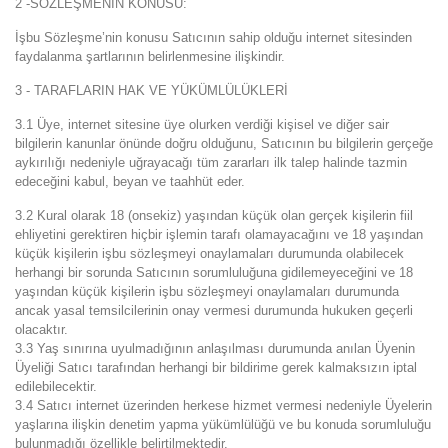
2 -SÖZLEŞMENİN KONUSU:
İşbu Sözleşme’nin konusu Satıcının sahip olduğu internet sitesinden
faydalanma şartlarının belirlenmesine ilişkindir.
3 - TARAFLARIN HAK VE YÜKÜMLÜLÜKLERİ
3.1 Üye, internet sitesine üye olurken verdiği kişisel ve diğer sair
bilgilerin kanunlar önünde doğru olduğunu, Satıcının bu bilgilerin gerçeğe
aykırılığı nedeniyle uğrayacağı tüm zararları ilk talep halinde tazmin
edeceğini kabul, beyan ve taahhüt eder.
3.2 Kural olarak 18 (onsekiz) yaşından küçük olan gerçek kişilerin fiil
ehliyetini gerektiren hiçbir işlemin tarafı olamayacağını ve 18 yaşından
küçük kişilerin işbu sözleşmeyi onaylamaları durumunda olabilecek
herhangi bir sorunda Satıcının sorumluluğuna gidilemeyeceğini ve 18
yaşından küçük kişilerin işbu sözleşmeyi onaylamaları durumunda
ancak yasal temsilcilerinin onay vermesi durumunda hukuken geçerli
olacaktır.
3.3 Yaş sınırına uyulmadığının anlaşılması durumunda anılan Üyenin
Üyeliği Satıcı tarafından herhangi bir bildirime gerek kalmaksızın iptal
edilebilecektir.
3.4 Satıcı internet üzerinden herkese hizmet vermesi nedeniyle Üyelerin
yaşlarına ilişkin denetim yapma yükümlülüğü ve bu konuda sorumluluğu
bulunmadığı özellikle belirtilmektedir.