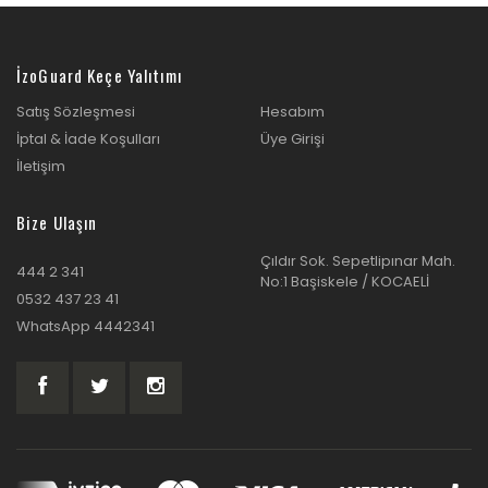
İzoGuard Keçe Yalıtımı
Satış Sözleşmesi
Hesabım
İptal & İade Koşulları
Üye Girişi
İletişim
Bize Ulaşın
Çıldır Sok. Sepetlipınar Mah.
444 2 341
No:1 Başiskele / KOCAELİ
0532 437 23 41
WhatsApp 4442341