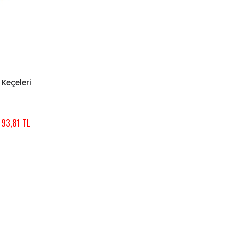
 Keçeleri
L
193,81 TL