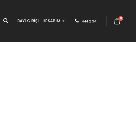
0
BAYİ GİRİŞİ
HESABIM
444 2 341