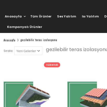
Anasayfa
Tüm Ürünler
Ses Yalıtım
Isı Yalıtım
D
Kampanyalı Ürünler
Anasayfa
gezilebilir teras izolasyonu
gezilebilir teras izolasyon
Sırala:
tükendi