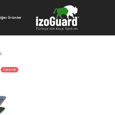
iğer Ürünler
u
tükendi