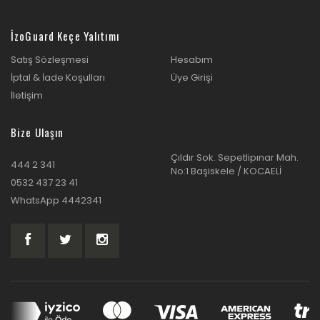
İzoGuard Keçe Yalıtımı
Satış Sözleşmesi
Hesabım
İptal & İade Koşulları
Üye Girişi
İletişim
Bize Ulaşın
Çıldır Sok. Sepetlipınar Mah.
444 2 341
No:1 Başiskele / KOCAELİ
0532 437 23 41
WhatsApp 4442341