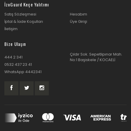
İzoGuard Keçe Yalıtımı
Satış Sözleşmesi
Hesabım
İptal & İade Koşulları
Üye Girişi
İletişim
Bize Ulaşın
Çıldır Sok. Sepetlipınar Mah.
444 2 341
No:1 Başiskele / KOCAELİ
0532 437 23 41
WhatsApp 4442341