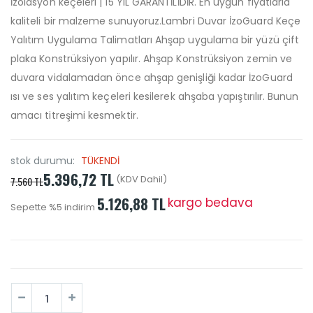
İzolasyon keçeleri | 15 YIL GARANTİLİDİR. En uygun fiyatlarla
kaliteli bir malzeme sunuyoruz.Lambri Duvar İzoGuard Keçe
Yalıtım Uygulama Talimatları Ahşap uygulama bir yüzü çift
plaka Konstrüksiyon yapılır. Ahşap Konstrüksiyon zemin ve
duvara vidalamadan önce ahşap genişliği kadar İzoGuard
ısı ve ses yalıtım keçeleri kesilerek ahşaba yapıştırılır. Bunun
amacı titreşimi kesmektir.
stok durumu:
TÜKENDİ
5.396,72 TL
(KDV Dahil)
7.560 TL
5.126,88 TL
kargo bedava
Sepette %5 indirim