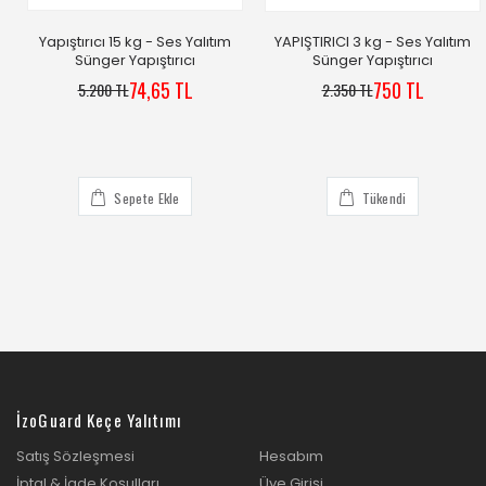
Yapıştırıcı 15 kg - Ses Yalıtım
YAPIŞTIRICI 3 kg - Ses Yalıtım
Sünger Yapıştırıcı
Sünger Yapıştırıcı
74,65 TL
750 TL
5.200 TL
2.350 TL
Sepete Ekle
Tükendi
İzoGuard Keçe Yalıtımı
Satış Sözleşmesi
Hesabım
İptal & İade Koşulları
Üye Girişi